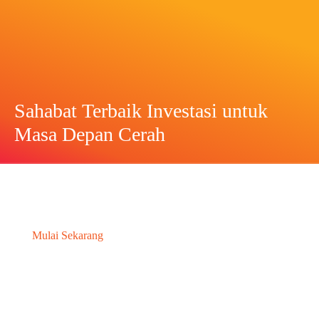
Sahabat Terbaik Investasi untuk
Masa Depan Cerah
M
u
l
a
i
S
e
k
a
r
a
n
g