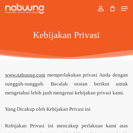
Skip
Men
to
account
main
content
Kebijakan Privasi
www.nabuung.com
memperlakukan privasi Anda dengan
sungguh-sungguh. Bacalah uraian berikut untuk
mengetahui lebih jauh mengenai kebijakan privasi kami.
Yang Dicakup oleh Kebijakan Privasi ini
Kebijakan Privasi ini mencakup perlakuan kami atas