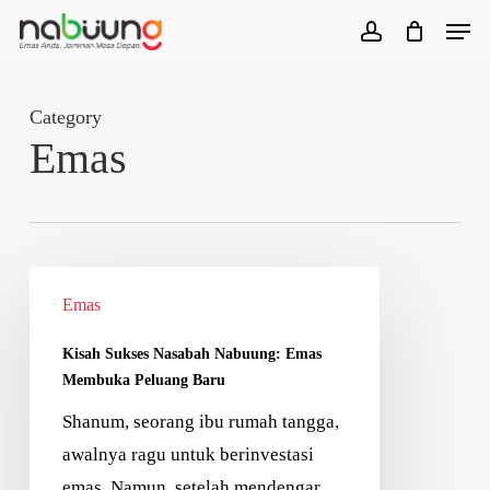
Skip
Men
to
account
main
content
Category
Emas
Emas
Kisah Sukses Nasabah Nabuung: Emas
Membuka Peluang Baru
Shanum, seorang ibu rumah tangga,
awalnya ragu untuk berinvestasi
emas. Namun, setelah mendengar