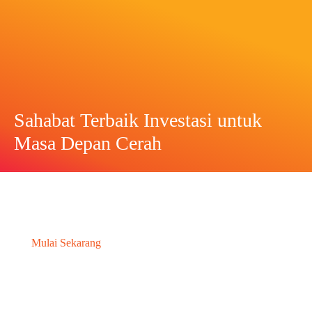
Sahabat Terbaik Investasi untuk
Masa Depan Cerah
M
u
l
a
i
S
e
k
a
r
a
n
g